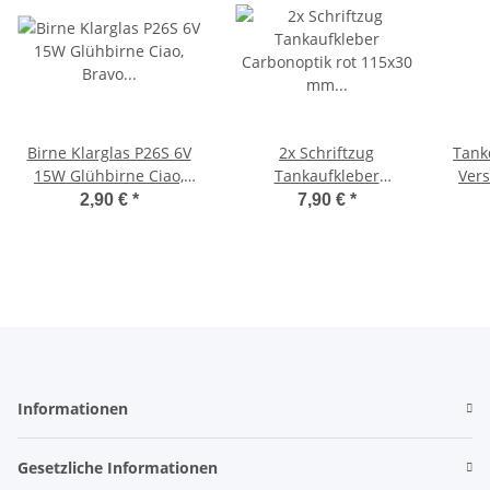
Birne Klarglas P26S 6V
2x Schriftzug
Tank
15W Glühbirne Ciao,
Tankaufkleber
Vers
Bravo Scheinwerfer -
Carbonoptik rot 115x30
Citt
2,90 €
*
7,90 €
*
Flösser-
mm Tank Sticker Ciao
Informationen
Gesetzliche Informationen