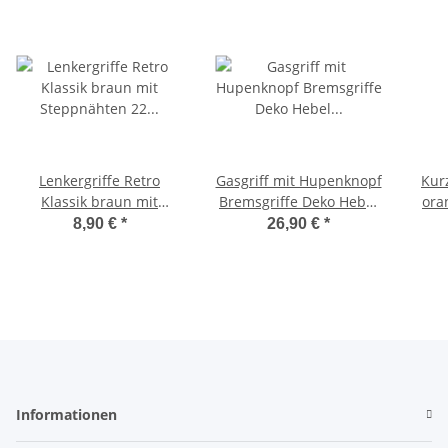
Lenkergriffe Retro
Gasgriff mit Hupenknopf
Kur
Klassik braun mit
Bremsgriffe Deko Hebel
ora
Steppnähten 22 / 24 mm
Komplettarmatur Ciao -
Met
8,90 €
*
26,90 €
*
- 125mm Griffe
DMP
Informationen