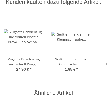
Kunden kauften dazu folgende Artikel:
Zugsatz Bowdenzug
Seilklemme Klemme
individuell Piaggio
Klemmschraube
Bravo, Ciao, Vespa SI,
BremszugKlemmplättchen
Sei
24,90 €
*
1,95 €
*
Grillo, Boss
Ciao, Bravo -CIF-
vo
Ähnliche Artikel