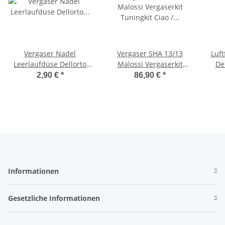
Vergaser Nadel
Vergaser SHA 13/13
Luft
Leerlaufdüse Dellorto
Malossi Vergaserkit
Del
Einstellschraube SHA
Tuningkit Ciao / Ciao SC
2,90 €
*
86,90 €
*
12/7/10/121 13
- Bj. `88
Informationen
Gesetzliche Informationen