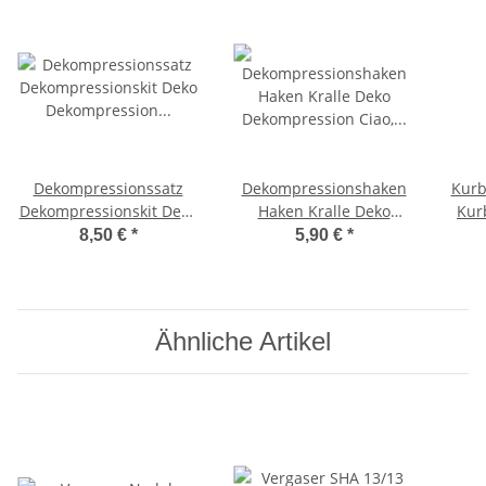
Dekompressionssatz
Dekompressionshaken
Kurb
Dekompressionskit Deko
Haken Kralle Deko
Kur
Dekompression Ciao,
Dekompression Ciao,
C3 
8,50 €
*
5,90 €
*
Bravo, -OEM-
Bravo, SI
Ähnliche Artikel