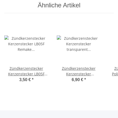
Ähnliche Artikel
Zündkerzenstecker
Zündkerzenstecker
Z
Kerzenstecker LB05F
Kerzenstecker
Pol
Remake wasserdicht -
transparent
Ke
3,50 €
*
6,90 €
*
Elec-
durchsichtig