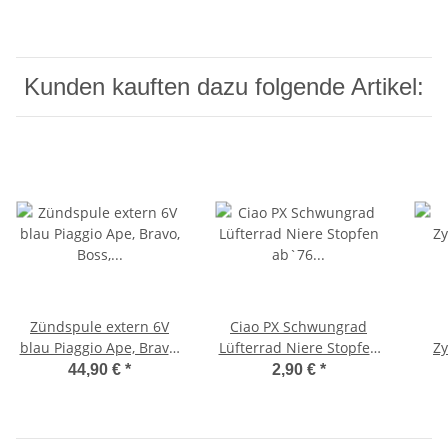
Kunden kauften dazu folgende Artikel:
Zündspule extern 6V
Ciao PX Schwungrad
blau Piaggio Ape, Bravo,
Lüfterrad Niere Stopfen
Z
Boss, Ciao, Grillo -
ab`76 Polrad Gummi
Luf
44,90 €
*
2,90 €
*
Piaggio-
25x42