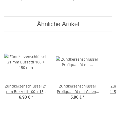
Bravo, -OEM-
Ähnliche Artikel
Zündkerzenschlüssel 21
Zündkerzenschlüssel
Zü
mm Buzzetti 100 + 150
Profiqualität mit Gelenk
11
mm
massiv 122mm - 21mm
Mope
6,90 €
*
5,90 €
*