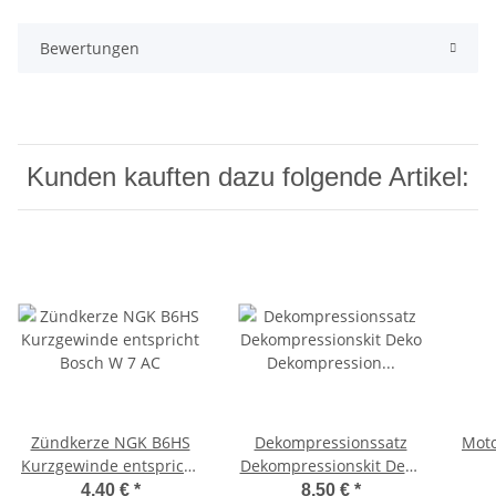
Bewertungen
Kunden kauften dazu folgende Artikel:
Zündkerze NGK B6HS
Dekompressionssatz
Moto
Kurzgewinde entspricht
Dekompressionskit Deko
Bosch W 7 AC
Dekompression Ciao,
Mo
4,40 €
*
8,50 €
*