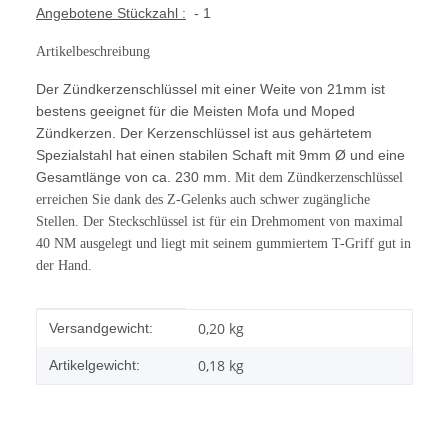
Angebotene Stückzahl :
- 1
Artikelbeschreibung
Der Zündkerzenschlüssel mit einer
Weite von 21mm ist
bestens geeignet für die Meisten Mofa und
Moped
Zündkerzen. Der Kerzenschlüssel ist aus gehärtetem
Spezialstahl
hat einen stabilen Schaft mit 9mm Ø und eine
Gesamtlänge von ca. 230 mm.
Mit dem Zündkerzenschlüssel
erreichen Sie dank des Z-Gelenks auch schwer
zugängliche
Stellen. Der Steckschlüssel ist für ein Drehmoment von maximal
40 NM ausgelegt und liegt mit seinem gummiertem T-Griff gut in
der Hand.
Produkteigenschaft
Wert
0,20 kg
Versandgewicht:
0,18
kg
Artikelgewicht: