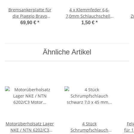
Bremsankerplatte für
4 x Klemmfeder 6,6-
die Piaggio Bravo
7,0mm Schlauchschelle
Z
Gußfelgen
Schlauchklemme
O
69,90 €
*
1,50 €
*
Ähnliche Artikel
Motorüberholsatz Lager
4 Stück
Fel
NKE / NTN 6202/C3
Schrumpfschlauch
für 1