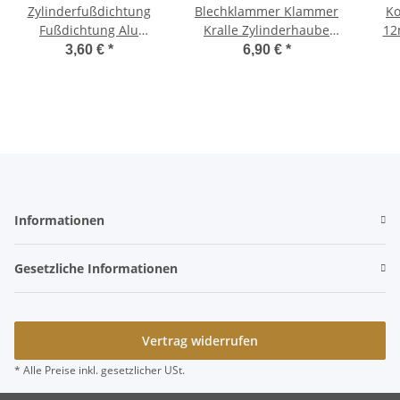
Zylinderfußdichtung
Blechklammer Klammer
K
Fußdichtung Alu
Kralle Zylinderhaube
12
43/46mm Ciao, Bravo, SI
Zylinder Halter -
Ciao 
3,60 €
*
6,90 €
*
-Polini-
Olympia-
Informationen
Gesetzliche Informationen
Vertrag widerrufen
* Alle Preise inkl. gesetzlicher USt.