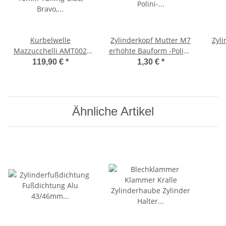
Kurbelwelle
Zylinderkopf Mutter M7
Zyli
Mazzucchelli AMT002
erhöhte Bauform -Polini-
10mm Tuning Ciao,
Ciao, Bravo, Vespa SI
Un
119,90 €
*
1,30 €
*
Bravo, Vespa SI
C
Ähnliche Artikel