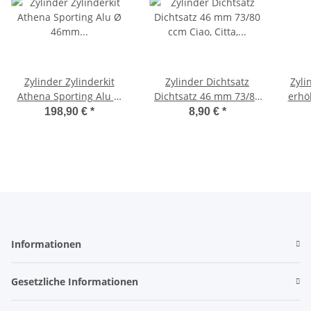
Zylinder Zylinderkit
Zylinder Dichtsatz
Zyli
Athena Sporting Alu Ø
Dichtsatz 46 mm 73/80
erhö
46mm 75ccm Ø 10mm
ccm Ciao, Citta, Bravo, -
Ci
198,90 €
*
8,90 €
*
Kolbenbolzen
Polioni-
Informationen
Gesetzliche Informationen