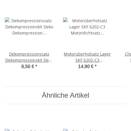
Dekompressionssatz
Motorüberholsatz Lager
Cli
Dekompressionskit Deko
SKF 6202-C3
Dekompression Ciao,
Motordichtsatz Ciao,
Lü
8,50 €
*
14,90 €
*
Bravo, -OEM-
Bravo, SI -CIF-
Ähnliche Artikel