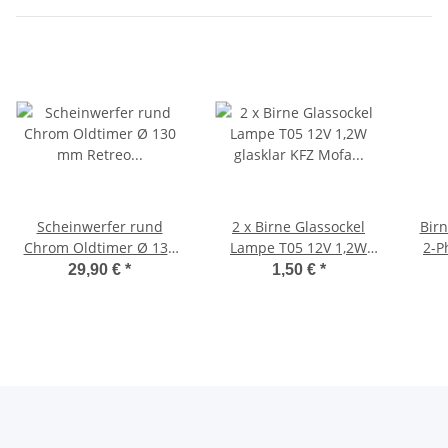
Scheinwerfer rund
2 x Birne Glassockel
Bir
Chrom Oldtimer Ø 130
Lampe T05 12V 1,2W
2-P
mm Retreo
glasklar KFZ Mofa
Mope
29,90 €
*
1,50 €
*
Frontscheinwerfer
Moped Motorrad
Armaturen