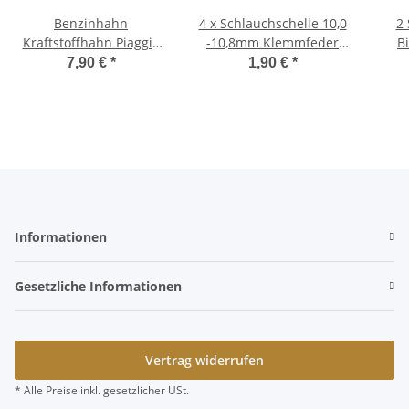
Benzinhahn
4 x Schlauchschelle 10,0
2 
Kraftstoffhahn Piaggio
-10,8mm Klemmfeder
B
Ciao SC P PX Sprithahn
Federklemme
Moki
7,90 €
*
1,90 €
*
Benzinschlauch
Informationen
Gesetzliche Informationen
Vertrag widerrufen
* Alle Preise inkl. gesetzlicher USt.