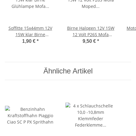
Soffitte 15x44mm 12V
Birne Halogen 12V 15W
Moto
15W klar Birne
12 Volt P26S Mofa
Glühlampe Mofa Moped
Moped Scheinwerfer
Mo
1,90 €
*
9,50 €
*
Glühbirne Lampe
KFZ
Ähnliche Artikel