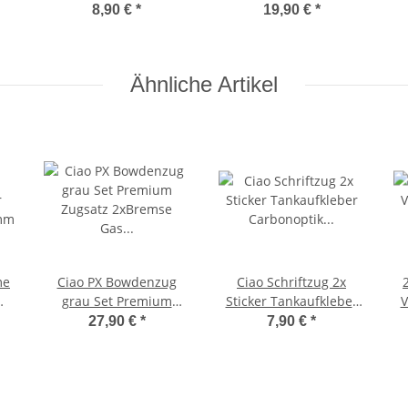
 -
Überholsatz Schwinge
grundiert lackierfertig
8,90 €
*
19,90 €
*
Reparatursatz -CIF-
Ciao -CIF-
Ähnliche Artikel
me
Ciao PX Bowdenzug
Ciao Schriftzug 2x
grau Set Premium
Sticker Tankaufkleber
V
Zugsatz 2xBremse Gas
Carbonoptik weiß
27,90 €
*
7,90 €
*
Deko -Elvedes-
115x30 mm Sticker