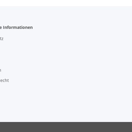
he Informationen
tz
m
recht