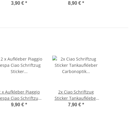
Schutzblech vorne
Remake offen Bravo, SI,
3,90 €
*
8,90 €
*
Schutzgummi
Grillo
2 x Aufkleber Piaggio
2x Ciao Schriftzug
espa Ciao Schriftzug
Sticker Tankaufkleber
Sticker grau/anthra
Carbonoptik blau
9,90 €
*
7,90 €
*
110x55 mm
115x30 mm