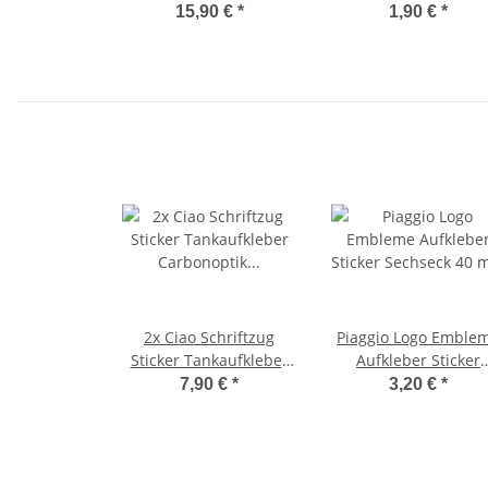
Lampengitter oval
Gummipuffer Gummi
15,90 €
*
1,90 €
*
Cuppini
CIF-
2x Ciao Schriftzug
Piaggio Logo Emble
Sticker Tankaufkleber
Aufkleber Sticker
Carbonoptik gelb
Sechseck 40 mm
7,90 €
*
3,20 €
*
115x30 mm