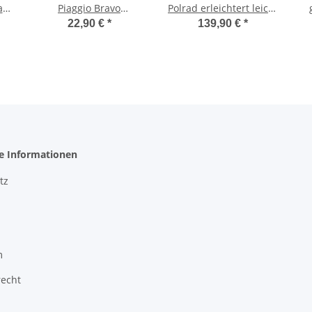
as
Piaggio Bravo
Polrad erleichtert leicht
al
Scheinwerferglas
880g Tuning Zündung
22,90 €
*
139,90 €
*
Scheinwerfer -Bosatta-
Ciao
he Informationen
tz
m
recht