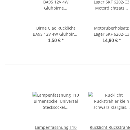
Birne Ciao Rücklicht
Motorüberholsatz
BA9S 12V 4W Glühbirne
Lager SKF 6202-C3
Lampe Klarglas
Motordichtsatz Ciao
1,50 €
*
14,90 €
*
Bravo, SI -CIF-
Lampenfassnung T10
Rücklicht Rückstrahl