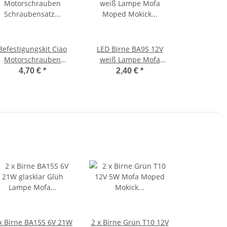
Befestigungskit Ciao
LED Birne BA9S 12V
Motorschrauben
weiß Lampe Mofa
Schraubensatz
Moped Mokick
4,70 €
*
2,40 €
*
Schraube
Motorrad
Motorgehäuse
x Birne BA15S 6V 21W
2 x Birne Grün T10 12V