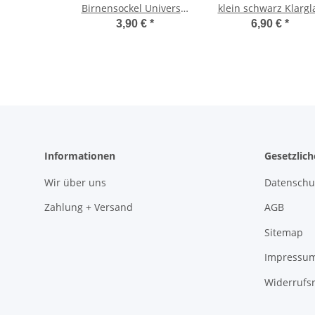
Birnensockel Universal
klein schwarz Klargl
Stecksockel Glassockel
Mofa Moped univers
3,90 €
*
6,90 €
*
Fassung
Informationen
Gesetzlic
Wir über uns
Datenschu
Zahlung + Versand
AGB
Sitemap
Impressu
Widerrufs