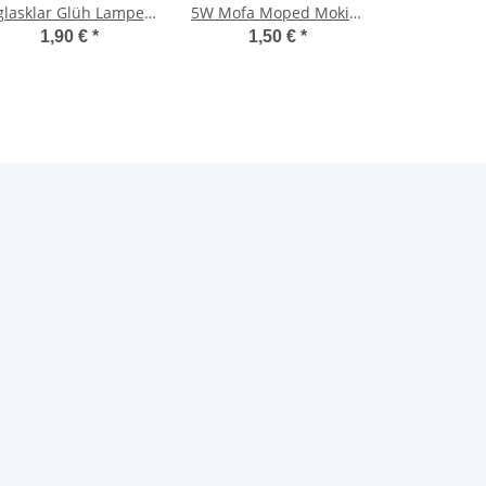
glasklar Glüh Lampe
5W Mofa Moped Mokick
Mofa Moped Mokick
Glassockel Birne Lampe
1,90 €
*
1,50 €
*
Motorrad