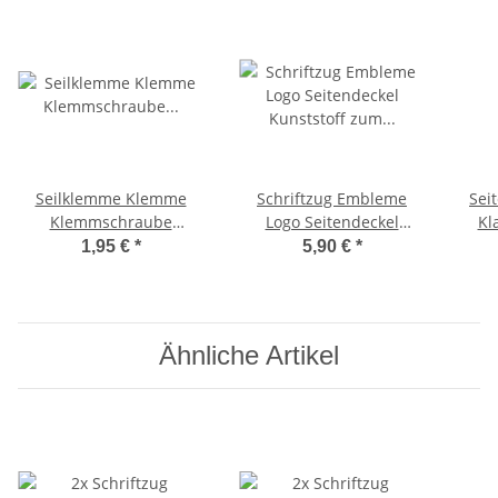
Seilklemme Klemme
Schriftzug Embleme
Sei
Klemmschraube
Logo Seitendeckel
Kl
BremszugKlemmplättchen
Kunststoff zum Clipsen
Hau
1,95 €
*
5,90 €
*
Ciao, Bravo -CIF-
Ciao P PX
Ähnliche Artikel