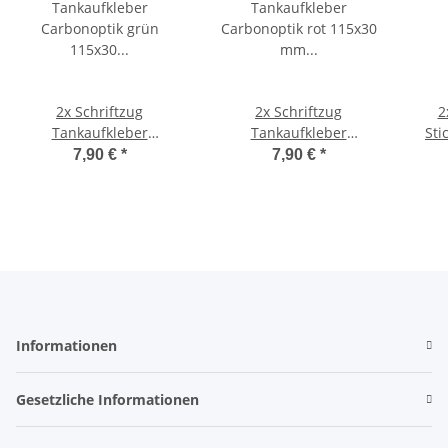
2x Schriftzug
2x Schriftzug
2x Ciao S
Tankaufkleber
Tankaufkleber
Sti
Carbonoptik grün
Carbonoptik rot 115x30
Carb
7,90 €
*
7,90 €
*
115x30 mm Tank Sticker
mm Tank Sticker Ciao
Ciao
Informationen
Gesetzliche Informationen