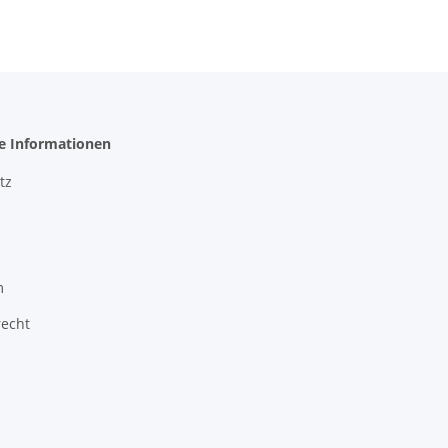
he Informationen
tz
m
recht