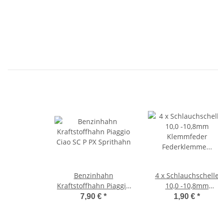
Benzinhahn
4 x Schlauchschell
Kraftstoffhahn Piaggio
10,0 -10,8mm
Ciao SC P PX Sprithahn
Klemmfeder
7,90 €
*
1,90 €
*
Federklemme
Benzinschlauch