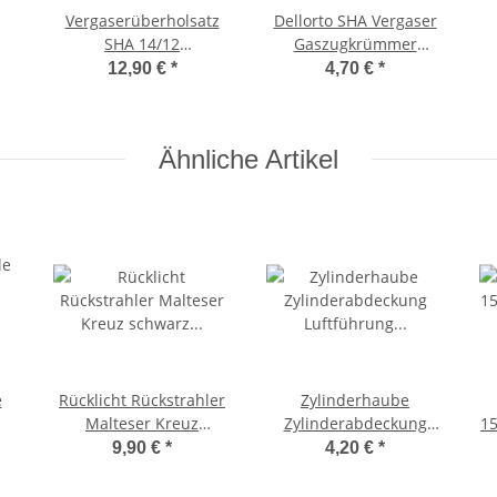
Vergaserüberholsatz
Dellorto SHA Vergaser
SHA 14/12
Gaszugkrümmer
Reparatursatz
Rohrbogen 90° Bogen
12,90 €
*
4,70 €
*
Dichtungskit Dichtsatz
Umlenkung
Dellorto
Ähnliche Artikel
e
Rücklicht Rückstrahler
Zylinderhaube
Malteser Kreuz
Zylinderabdeckung
1
schwarz rot 70 x 70 mm
Luftführung Luftfhutze
9,90 €
*
4,20 €
*
Mofa Moped Motorrad
Ciao, SI -CIF-