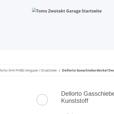
llorto SHA PHBG Vergaser / Ersatzteile
Dellorto Gasschieberdeckel Dec
Dellorto Gasschieb
Kunststoff