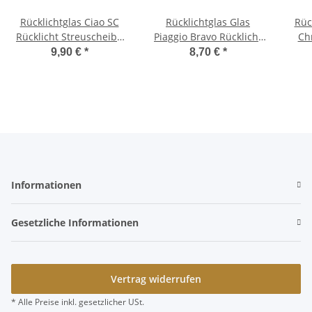
Rücklichtglas Ciao SC
Rücklichtglas Glas
Rüc
Rücklicht Streuscheibe
Piaggio Bravo Rücklicht
Ch
Glas Reflektor rot
Rückstrahler Reflektor
M
9,90 €
*
8,70 €
*
rot
Zünd
Informationen
Gesetzliche Informationen
Vertrag widerrufen
* Alle Preise inkl. gesetzlicher USt.