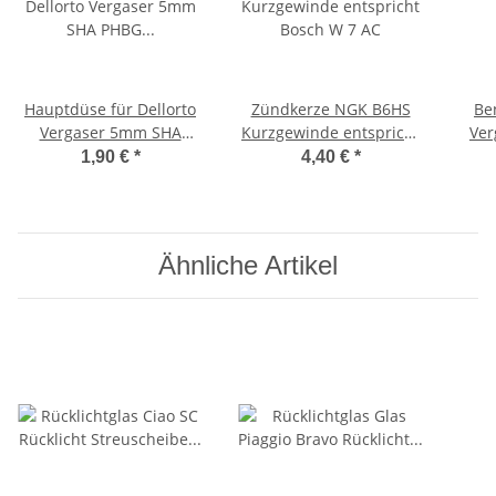
Hauptdüse für Dellorto
Zündkerze NGK B6HS
Ben
Vergaser 5mm SHA
Kurzgewinde entspricht
Ver
PHBG SHB Gr. 34 - 118
Bosch W 7 AC
12/
1,90 €
*
4,40 €
*
Düse
Ähnliche Artikel