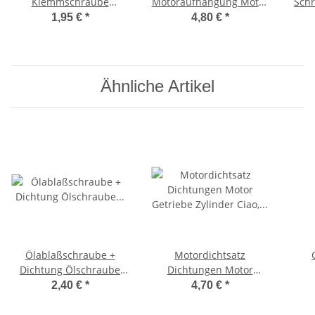
Klemmschraube
Motoraufhängung Motor
Sch
BremszugKlemmplättchen
Befestigungssatz Bravo,
1,95 €
*
4,80 €
*
Ciao, Bravo -CIF-
SI,
Ähnliche Artikel
Ölablaßschraube +
Motordichtsatz
Dichtung Ölschraube
Dichtungen Motor
Getriebe Gabel Ciao,
Getriebe Zylinder Ciao,
2,40 €
*
4,70 €
*
Bravo, SI
Bravo, SI -CIF-
Ge
Br