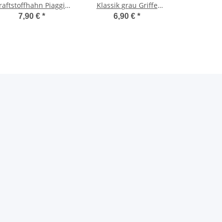
raftstoffhahn Piaggio
Klassik grau Griffe
iao SC P PX Sprithahn
22/24 mm Lenkergriffe
7,90 €
*
6,90 €
*
Ciao, Bravo