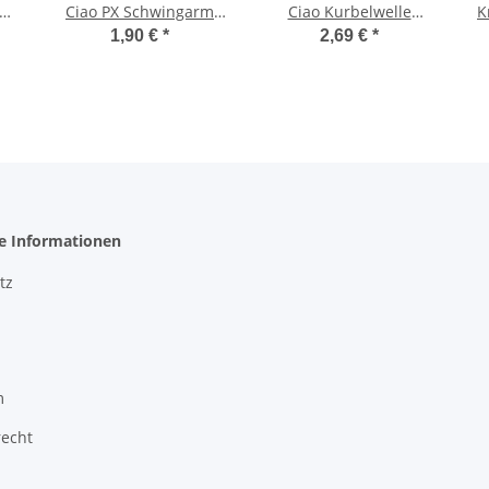
 TT
Ciao PX Schwingarm
Ciao Kurbelwelle
K
Gummipuffer Gummi -
Halbmond Polrad
C
1,90 €
*
2,69 €
*
 -
CIF-
Sicherungsfeder
he Informationen
tz
m
recht