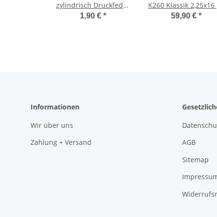
zylindrisch Druckfeder
K260 Klassik 2,25x16
Lenkschloss Ciao, Vespa
26L
1,90 €
*
59,90 €
*
SI -CIF-
/Schlauch/Felgenband
OEM-
Informationen
Gesetzlic
Wir über uns
Datenschu
Zahlung + Versand
AGB
Sitemap
Impressu
Widerrufs