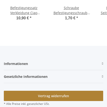
Befestigungssatz
Schraube
Verkleidung Ciao
Befestigungsschraube
Seit
3xkurze 3xlage Schraube
27,5mm
10,90 €
*
1,70 €
*
Seitendecke
Seitenverkleidung
Deckel -CIF-
Informationen
Gesetzliche Informationen
Vertrag widerrufen
* Alle Preise inkl. gesetzlicher USt.