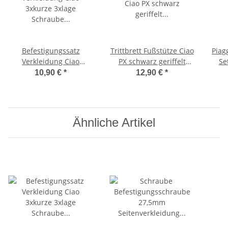
Befestigungssatz
Trittbrett Fußstütze Ciao
Piag
Verkleidung Ciao
PX schwarz geriffelt
Se
3xkurze 3xlage Schraube
Made in Italy -CIF-
10,90 €
*
12,90 €
*
Seitendecke
Ähnliche Artikel