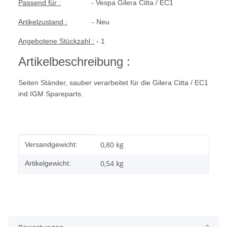
Passend für :
- Vespa Gilera Citta / EC1
Artikelzustand :
- Neu
Angebotene Stückzahl :
- 1
Artikelbeschreibung :
Seiten Ständer, sauber verarbeitet für die Gilera Citta / EC1
ind IGM Spareparts.
Produkteigenschaft
Wert
0,80 kg
Versandgewicht:
0,54
kg
Artikelgewicht: