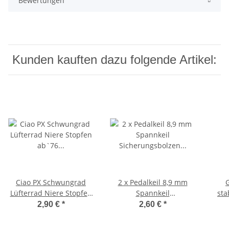
Bewertungen
Kunden kauften dazu folgende Artikel:
Ciao PX Schwungrad
2 x Pedalkeil 8,9 mm
G
Lüfterrad Niere Stopfen
Spannkeil
sta
ab`76 Polrad Gummi
Sicherungsbolzen
2,90 €
*
2,60 €
*
25x42
Tretkurbelkeil Ciao
Bef