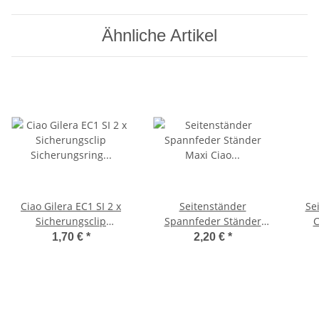
Ähnliche Artikel
Ciao Gilera EC1 SI 2 x
Seitenständer
Se
Sicherungsclip
Spannfeder Ständer
C
Sicherungsring Achse
Maxi Ciao Citta Feder
1,70 €
*
2,20 €
*
Hauptständer