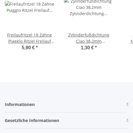
Freilaufritzel 18 Zähne
Zylinderfußdichtung
Piaggio Ritzel Freilauf
Ciao 38,2mm
N
Antriebsritzel Ciao Boxer
Zylinderdichtung
5,90 €
*
1,30 €
*
Fußdichtung Bravo,SI
Ku
Informationen
Gesetzliche Informationen