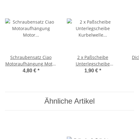
Schraubensatz Ciao
2 x Paßscheibe
Dic
Motoraufhängung Motor
Unterlegscheibe
Befestigungssatz Bravo,
Kurbelwelle 15x21x0,5
4,80 €
*
1,90 €
*
SI,
Anlaufscheibe Ciao
Tank
Ähnliche Artikel