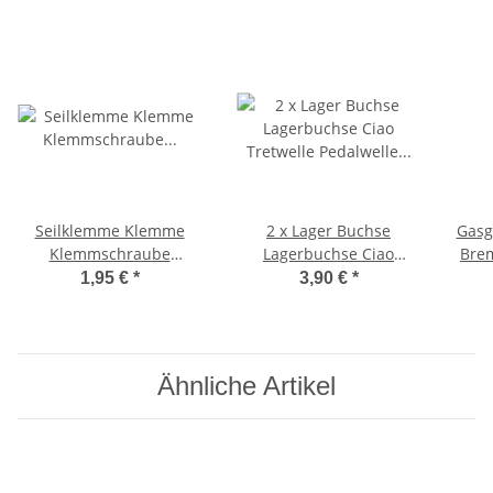
Seilklemme Klemme
2 x Lager Buchse
Gasg
Klemmschraube
Lagerbuchse Ciao
Brem
BremszugKlemmplättchen
Tretwelle Pedalwelle
Komp
1,95 €
*
3,90 €
*
Ciao, Bravo -CIF-
16x21x15 mm
Ähnliche Artikel