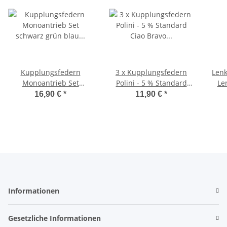
Kupplungsfedern
3 x Kupplungsfedern
Len
Monoantrieb Set
Polini - 5 % Standard
Le
schwarz grün blau Ciao ,
Ciao Bravo Vespa SI -
2Sch
16,90 €
*
11,90 €
*
Bravo, SI -Polini-
Polini-
Informationen
Gesetzliche Informationen