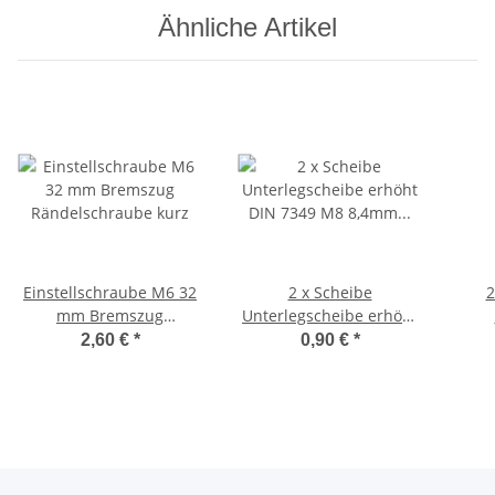
Ähnliche Artikel
Einstellschraube M6 32
2 x Scheibe
2
mm Bremszug
Unterlegscheibe erhöht
Rändelschraube kurz
DIN 7349 M8 8,4mm
La
2,60 €
*
0,90 €
*
verzinkt
V2