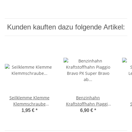
Kunden kauften dazu folgende Artikel:
Seilklemme Klemme
Benzinhahn
Klemmschraube
Kraftstoffhahn Piaggio
BremszugKlemmplättchen
Bravo PX Super Bravo ab
L
1,95 €
*
6,90 €
*
Ciao, Bravo -CIF-
`82 -CIF-
Bra