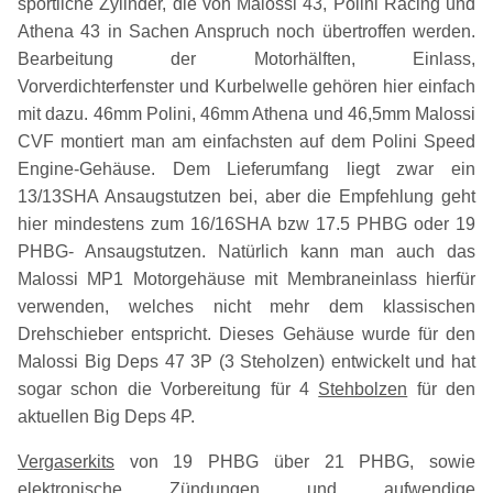
sportliche Zylinder, die von Malossi 43, Polini Racing und
Athena 43 in Sachen Anspruch noch übertroffen werden.
Bearbeitung der Motorhälften, Einlass,
Vorverdichterfenster und Kurbelwelle gehören hier einfach
mit dazu. 46mm Polini, 46mm Athena und 46,5mm Malossi
CVF montiert man am einfachsten auf dem Polini Speed
Engine-Gehäuse. Dem Lieferumfang liegt zwar ein
13/13SHA Ansaugstutzen bei, aber die Empfehlung geht
hier mindestens zum 16/16SHA bzw 17.5 PHBG oder 19
PHBG- Ansaugstutzen. Natürlich kann man auch das
Malossi MP1 Motorgehäuse mit Membraneinlass hierfür
verwenden, welches nicht mehr dem klassischen
Drehschieber entspricht. Dieses Gehäuse wurde für den
Malossi Big Deps 47 3P (3 Steholzen) entwickelt und hat
sogar schon die Vorbereitung für 4
Stehbolzen
für den
aktuellen Big Deps 4P.
Vergaserkits
von 19 PHBG über 21 PHBG, sowie
elektronische Zündungen und aufwendige