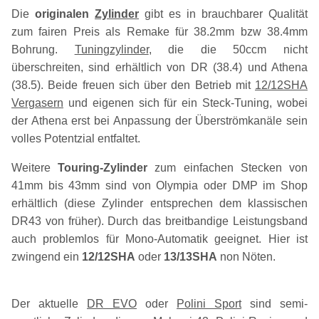
Die
originalen
Zylinder
gibt es in brauchbarer Qualität
zum fairen Preis als Remake für 38.2mm bzw 38.4mm
Bohrung.
Tuningzylinder
, die die 50ccm nicht
überschreiten, sind erhältlich von DR (38.4) und Athena
(38.5). Beide freuen sich über den Betrieb mit
12/12SHA
Vergasern
und eigenen sich für ein Steck-Tuning, wobei
der Athena erst bei Anpassung der Überströmkanäle sein
volles Potentzial entfaltet.
Weitere
Touring-Zylinder
zum einfachen Stecken von
41mm bis 43mm sind von Olympia oder DMP im Shop
erhältlich (diese Zylinder entsprechen dem klassischen
DR43 von früher). Durch das breitbandige Leistungsband
auch problemlos für Mono-Automatik geeignet. Hier ist
zwingend ein
12/12SHA
oder
13/13SHA
non Nöten.
Der aktuelle
DR EVO
oder
Polini Sport
sind semi-