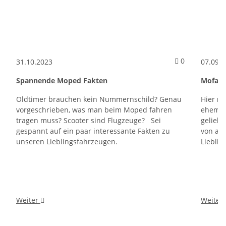
Kommentare
0
31.10.2023
07.09.
Spannende Moped Fakten
Mofa u
Oldtimer brauchen kein Nummernschild? Genau
Hier na
vorgeschrieben, was man beim Moped fahren
ehemali
tragen muss? Scooter sind Flugzeuge? Sei
geliebt
gespannt auf ein paar interessante Fakten zu
von alt
unseren Lieblingsfahrzeugen.
Liebli
Weiter
Weiter